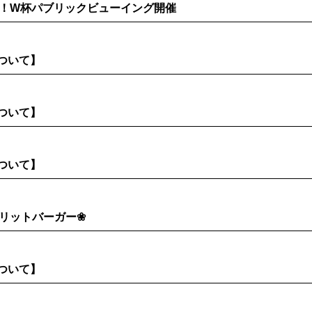
！W杯パブリックビューイング開催
について】
について】
について】
リットバーガー❀
について】