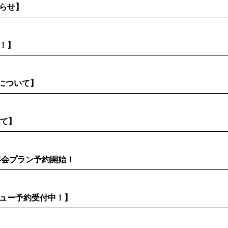
らせ】
！】
日について】
いて】
年会プラン予約開始！
ニュー予約受付中！】